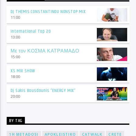
DJ THEMIS CONSTANTINOU NONSTOP MIX
11:00
International Top 20
13:00
Με τον ΚΟΣΜΑ ΚΑΤΡΑΜΑΔΟ
15:00
XS MIX SHOW
18:00
Dj Sakis Bousdounis “ENERGY MIX”
20:00
BY TAG
1H METADOSI
APOKLEISTIKO
CATWALK
CRETE