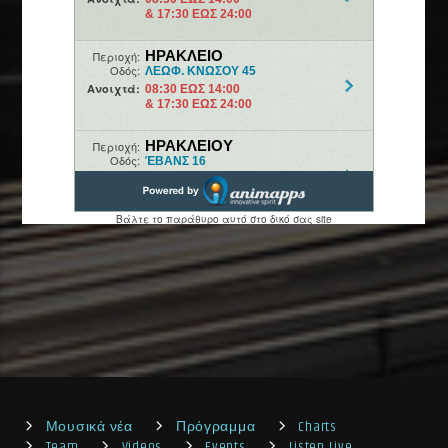
Μουσικά νέα
Πρόγραμμα
Charts
Team
Videos
Events
Listen Live