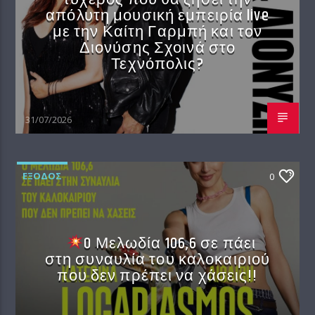
απόλυτη μουσική εμπειρία live
με την Καίτη Γαρμπή και τον
Διονύσης Σχοινά στο
Τεχνόπολις?
31/07/2026
EΞΟΔΟΣ
0
O Μελωδία 106,6 σε πάει
στη συναυλία του καλοκαιριού
που δεν πρέπει να χάσεις!!