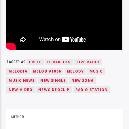
TAGGED AS
CRETE
HERAKLION
LIVE RADIO
MELODIA
MELODIA1066
MELODY
MUSIC
MUSIC NEWS
NEW SINGLE
NEW SONG
NEW-VIDEO
NEWCIDEOCLIP
RADIO STATION
AUTHOR