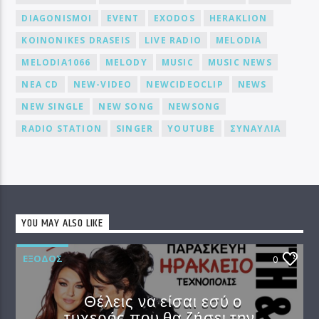
DIAGONISMOI
EVENT
EXODOS
HERAKLION
KOINONIKES DRASEIS
LIVE RADIO
MELODIA
MELODIA1066
MELODY
MUSIC
MUSIC NEWS
NEA CD
NEW-VIDEO
NEWCIDEOCLIP
NEWS
NEW SINGLE
NEW SONG
NEWSONG
RADIO STATION
SINGER
YOUTUBE
ΣΥΝΑΥΛΙΑ
YOU MAY ALSO LIKE
EΞΟΔΟΣ
0
Θέλεις να είσαι εσύ ο
τυχερός που θα ζήσει την