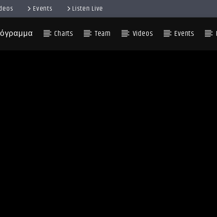
ideos
Events
Listen Live
όγραμμα
Charts
Team
Videos
Events