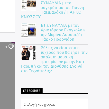
ΣΥΝΑΥΛΙΑ με το
συγκρότημα του Γιάννη
Παξιμαδάκη / ΠΑΡΚΟ
ΚΝΩΣΣΟΥ
1/8 ΣΥΝΑΥΛΙΑ με τον
Χριστόφορο Γκόγκολο &
την Μαρίνα Λαουμτζή/
Πάρκο Γεωργιάδη
3
Θέλεις να είσαι εσύ ο
τυχερός που θα ζήσει την
απόλυτη μουσική
εμπειρία live με την Καίτη
Γαρμπή και τον Διονύσης Σχοινά
στο Τεχνόπολις?
CATEGORIES
Categories