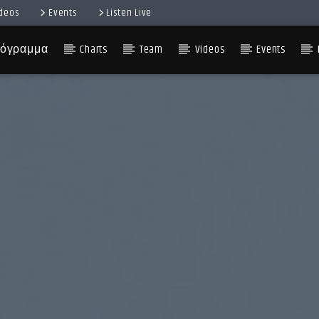
ideos
Events
Listen Live
όγραμμα
Charts
Team
Videos
Events