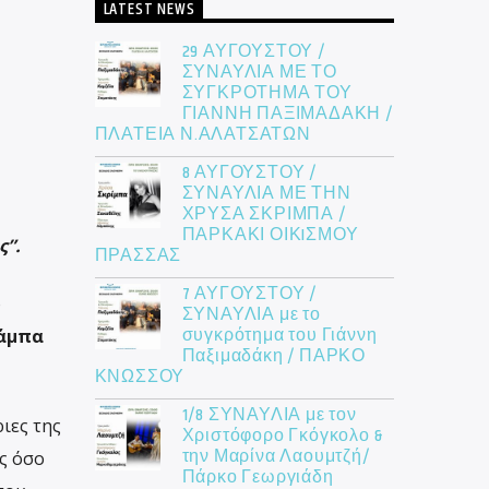
LATEST NEWS
29 ΑΥΓΟΥΣΤΟΥ /
ΣΥΝΑΥΛΙΑ ΜΕ ΤΟ
ΣΥΓΚΡΟΤΗΜΑ ΤΟΥ
ΓΙΑΝΝΗ ΠΑΞΙΜΑΔΑΚΗ /
ΠΛΑΤΕΙΑ Ν.ΑΛΑΤΣΑΤΩΝ
8 ΑΥΓΟΥΣΤΟΥ /
ΣΥΝΑΥΛΙΑ ΜΕ ΤΗΝ
ΧΡΥΣΑ ΣΚΡΙΜΠΑ /
ΠΑΡΚΑΚΙ ΟΙΚIΣΜΟΥ
ς”.
ΠΡΑΣΣΑΣ
7 ΑΥΓΟΥΣΤΟΥ /
ο
ΣΥΝΑΥΛΙΑ με το
συγκρότημα του Γιάννη
άμπα
Παξιμαδάκη / ΠΑΡΚΟ
ΚΝΩΣΣΟΥ
1/8 ΣΥΝΑΥΛΙΑ με τον
ιες της
Χριστόφορο Γκόγκολο &
την Μαρίνα Λαουμτζή/
ς όσο
Πάρκο Γεωργιάδη