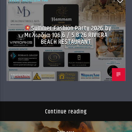
EVENT ΜΕΛΩΔΊΑ 106
1
Summer Fashion Party 2026 by
Mελωδία 106,6 / 5.8.26 RIVIERA
BEACH RESTAURANT
18/07/2026
Continue reading