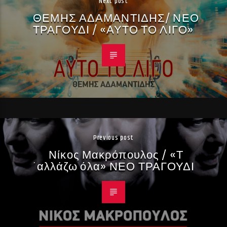
Next post
ΘΕΜΗΣ ΑΔΑΜΑΝΤΙΔΗΣ/ ΝΕΟ
ΤΡΑΓΟΥΔΙ / «ΑΥΤΟ ΤΟ ΛΙΓΟ»
Previous post
Νίκος Μακρόπουλος / «Τ
´αλλάζω όλα» ΝΕΟ ΤΡΑΓΟΥΔΙ