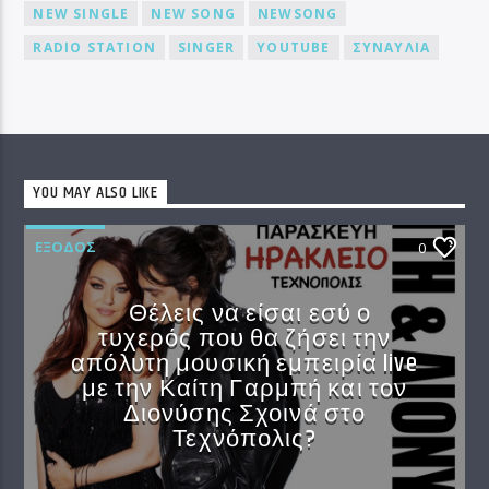
NEW SINGLE
NEW SONG
NEWSONG
RADIO STATION
SINGER
YOUTUBE
ΣΥΝΑΥΛΙΑ
YOU MAY ALSO LIKE
EΞΟΔΟΣ
0
Θέλεις να είσαι εσύ ο
τυχερός που θα ζήσει την
απόλυτη μουσική εμπειρία live
με την Καίτη Γαρμπή και τον
Διονύσης Σχοινά στο
Τεχνόπολις?