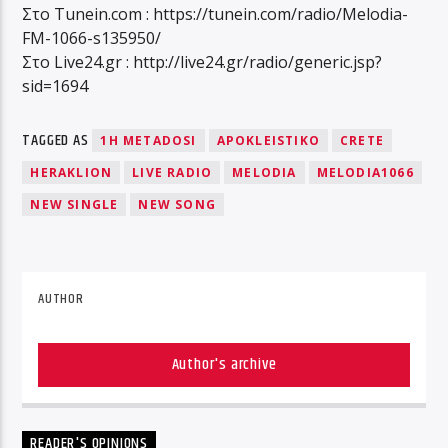
Στο Τunein.com : https://tunein.com/radio/Melodia-
FM-1066-s135950/
Στο Live24.gr : http://live24.gr/radio/generic.jsp?
sid=1694
TAGGED AS
1H METADOSI
APOKLEISTIKO
CRETE
HERAKLION
LIVE RADIO
MELODIA
MELODIA1066
NEW SINGLE
NEW SONG
AUTHOR
Author's archive
READER'S OPINIONS