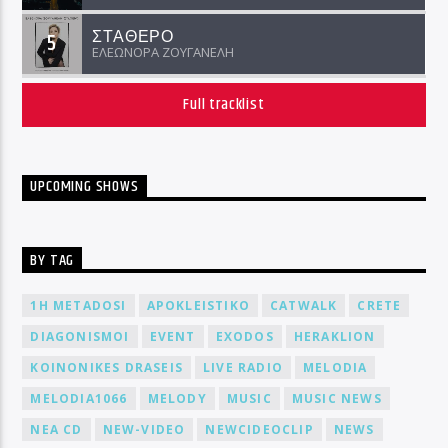
ΣΤΑΘΕΡΟ
5
ΕΛΕΩΝΟΡΑ ΖΟΥΓΑΝΕΛΗ
Full tracklist
UPCOMING SHOWS
BY TAG
1H METADOSI
APOKLEISTIKO
CATWALK
CRETE
DIAGONISMOI
EVENT
EXODOS
HERAKLION
KOINONIKES DRASEIS
LIVE RADIO
MELODIA
MELODIA1066
MELODY
MUSIC
MUSIC NEWS
NEA CD
NEW-VIDEO
NEWCIDEOCLIP
NEWS