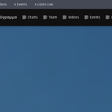
ideos
Events
Listen Live
όγραμμα
Charts
Team
Videos
Events