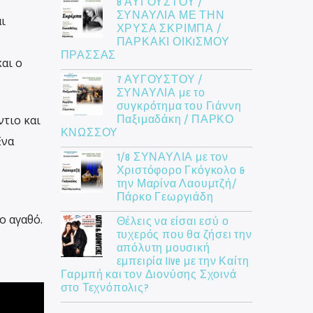
8 ΑΥΓΟΥΣΤΟΥ /
ΣΥΝΑΥΛΙΑ ΜΕ ΤΗΝ
ι
ΧΡΥΣΑ ΣΚΡΙΜΠΑ /
ΠΑΡΚΑΚΙ ΟΙΚIΣΜΟΥ
ΠΡΑΣΣΑΣ
αι ο
7 ΑΥΓΟΥΣΤΟΥ /
ΣΥΝΑΥΛΙΑ με το
συγκρότημα του Γιάννη
Παξιμαδάκη / ΠΑΡΚΟ
τιο και
ΚΝΩΣΣΟΥ
Ένα
1/8 ΣΥΝΑΥΛΙΑ με τον
Χριστόφορο Γκόγκολο &
την Μαρίνα Λαουμτζή/
Πάρκο Γεωργιάδη
ο αγαθό.
Θέλεις να είσαι εσύ ο
τυχερός που θα ζήσει την
απόλυτη μουσική
εμπειρία live με την Καίτη
Γαρμπή και τον Διονύσης Σχοινά
στο Τεχνόπολις?