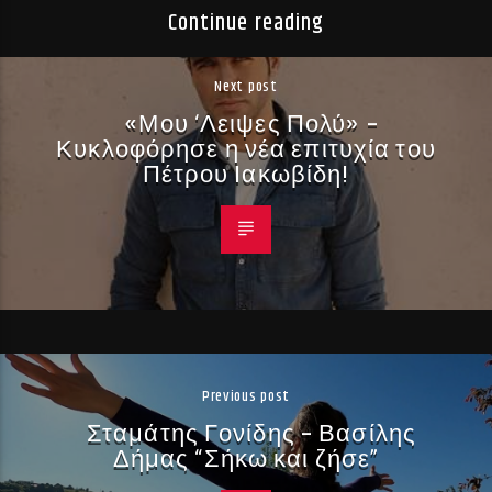
Continue reading
Next post
«Μου ‘Λειψες Πολύ» –
Κυκλοφόρησε η νέα επιτυχία του
Πέτρου Ιακωβίδη!
Previous post
Σταμάτης Γονίδης – Βασίλης
Δήμας “Σήκω και ζήσε”