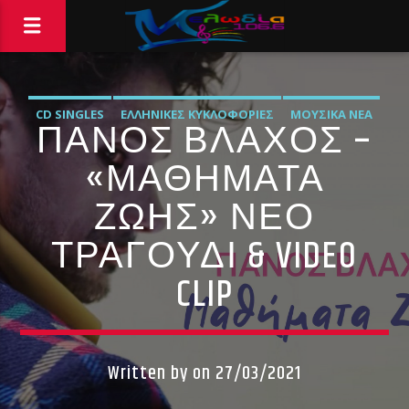
CD SINGLES
ΕΛΛΗΝΙΚΈΣ ΚΥΚΛΟΦΟΡΊΕΣ
ΜΟΥΣΙΚΆ ΝΈΑ
ΠΆΝΟΣ ΒΛΆΧΟΣ –
«ΜΑΘΉΜΑΤΑ
ΖΩΉΣ» ΝΈΟ
ΤΡΑΓΟΎΔΙ & VIDEO
CLIP
Written by
on 27/03/2021