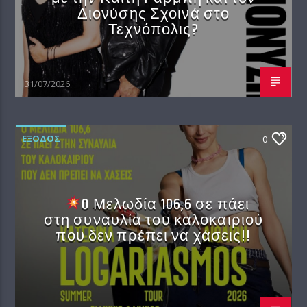
Διονύσης Σχοινά στο
Τεχνόπολις?
31/07/2026
EΞΟΔΟΣ
0
O Μελωδία 106,6 σε πάει
στη συναυλία του καλοκαιριού
που δεν πρέπει να χάσεις!!