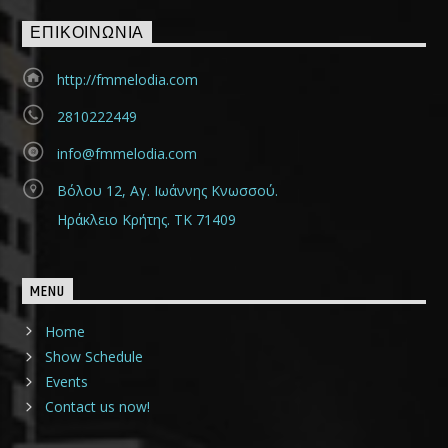
ΕΠΙΚΟΙΝΩΝΊΑ
http://fmmelodia.com
2810222449
info@fmmelodia.com
Βόλου 12, Αγ. Ιωάννης Κνωσσού.
Ηράκλειο Κρήτης. ΤΚ 71409
MENU
Home
Show Schedule
Events
Contact us now!