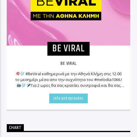
BE VIRAL
BE VIRAL
#BeViral καθημερινά με την Αθηνά Κλήμη στις 12.00
το μεσημέρι μέσα απο την συχνότητα του #melodia1066.!
Για 2 ωρες θα σας κρατάει συντροφιά και θα σας
ενημερώνει για όλα τα «viral» γεγονότα που συμβαίνουν
γύρω μας!
Info and episodes
CHART