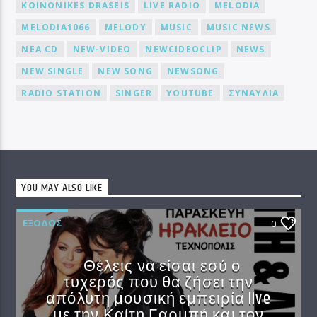
KOINONIKES DRASEIS
LIVE RADIO
MELODIA
MELODIA1066
MELODY
MUSIC
MUSIC NEWS
NEA CD
NEW-VIDEO
NEWCIDEOCLIP
NEWS
NEW SINGLE
NEW SONG
NEWSONG
RADIO STATION
SINGER
YOUTUBE
ΣΥΝΑΥΛΙΑ
YOU MAY ALSO LIKE
EΞΟΔΟΣ
0
Θέλεις να είσαι εσύ ο
τυχερός που θα ζήσει την
απόλυτη μουσική εμπειρία live
με την Καίτη Γαρμπή και τον