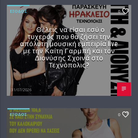
EΞΟΔΟΣ
0
Θέλεις να είσαι εσύ ο
τυχερός που θα ζήσει την
απόλυτη μουσική εμπειρία live
με την Καίτη Γαρμπή και τον
Διονύσης Σχοινά στο
Τεχνόπολις?
31/07/2026
EΞΟΔΟΣ
0