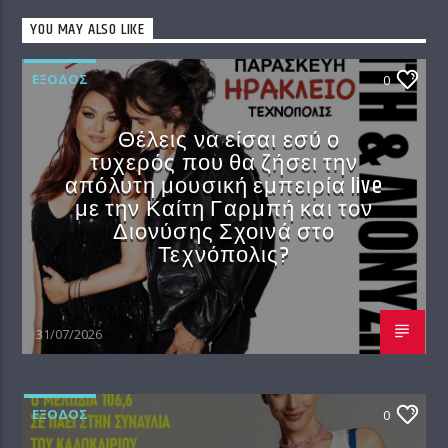
YOU MAY ALSO LIKE
EΞΟΔΟΣ
0
Θέλεις να είσαι εσύ ο
τυχερός που θα ζήσει την
απόλυτη μουσική εμπειρία live
με την Καίτη Γαρμπή και τον
Διονύσης Σχοινά στο
Τεχνόπολις?
31/07/2026
EΞΟΔΟΣ
0