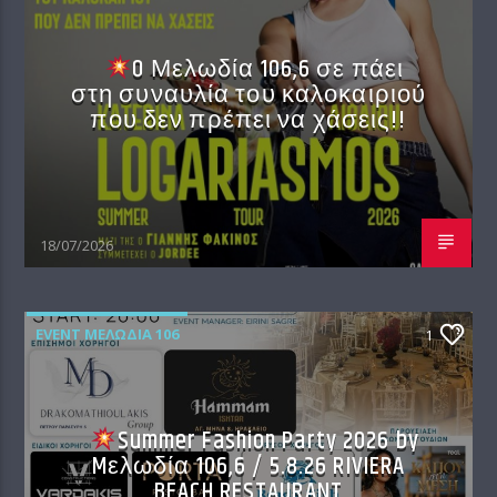
O Μελωδία 106,6 σε πάει
στη συναυλία του καλοκαιριού
που δεν πρέπει να χάσεις!!
18/07/2026
EVENT ΜΕΛΩΔΊΑ 106
1
Summer Fashion Party 2026 by
Mελωδία 106,6 / 5.8.26 RIVIERA
BEACH RESTAURANT