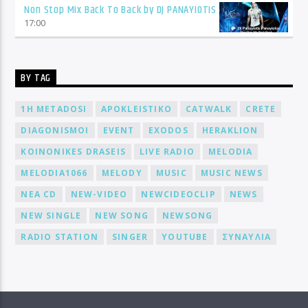
Non Stop Mix Back To Back by DJ PANAYIOTIS
17:00
BY TAG
1H METADOSI
APOKLEISTIKO
CATWALK
CRETE
DIAGONISMOI
EVENT
EXODOS
HERAKLION
KOINONIKES DRASEIS
LIVE RADIO
MELODIA
MELODIA1066
MELODY
MUSIC
MUSIC NEWS
NEA CD
NEW-VIDEO
NEWCIDEOCLIP
NEWS
NEW SINGLE
NEW SONG
NEWSONG
RADIO STATION
SINGER
YOUTUBE
ΣΥΝΑΥΛΙΑ