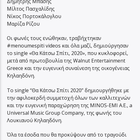
Δημήτρης Μπάσης
Μίλτος Πασχαλίδης
Νίκος Πορτοκάλογλου
Μαρίζα Ρίζου
Οι φωνές τους ενώθηκαν, τραβήχτηκαν
#menoumespiti videos και όλα μαζί, δημιούργησαν
το single «Θα Κάτσω Σπίτι, 2020», που κυκλοφορεί,
μετά από πρωτοβουλία της Walnut Entertainment
Greece και την ευγενική συναίνεση της οικογένειας
Κηλαηδόνη.
Το single “Θα Κάτσω Σπίτι 2020” δημιουργήθηκε με
την αφιλοκερδή συμμετοχή όλων των καλλιτεχνών
και την ευγενική παραχώρηση της MINOS-EMI A.E., a
Universal Music Group Company, της φωνής του
Λουκιανού Κηλαηδόνη.
Όλα τα έσοδα που θα προκύψουν από το τραγούδι