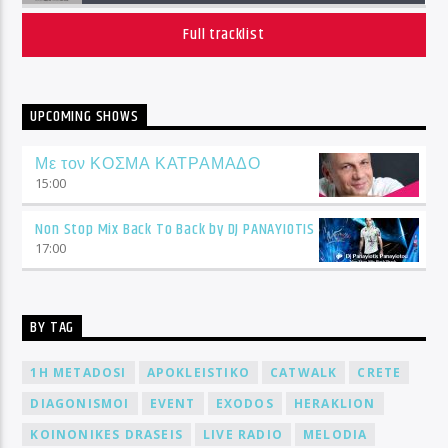
Full tracklist
UPCOMING SHOWS
Με τον ΚΟΣΜΑ ΚΑΤΡΑΜΑΔΟ
15:00
Non Stop Mix Back To Back by DJ PANAYIOTIS
17:00
BY TAG
1H METADOSI
APOKLEISTIKO
CATWALK
CRETE
DIAGONISMOI
EVENT
EXODOS
HERAKLION
KOINONIKES DRASEIS
LIVE RADIO
MELODIA