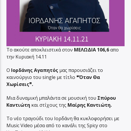
Το ακούτε αποκλειστικά στον
ΜΕΛΩΔΙΑ 106,6
απο
την Κυριακή 14.11
Ο
Ιορδάνης Αγαπητός
μας παρουσιάζει το
καινούργιο του single με τίτλο
❝Όταν Θα
Χωρίσεις❞.
Μια δυναμική μπαλάντα σε μουσική του
Σπύρου
Καντιώτη
και στίχους της
Μαίρης Καντιώτη.
Το νέο τραγούδι του Ιορδάνη θα κυκλοφορήσει με
Music Video μέσα από το κανάλι της Spicy στο