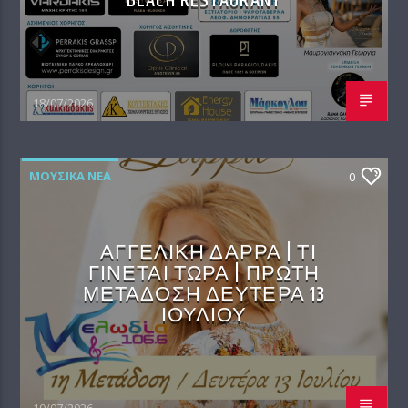
BEACH RESTAURANT
18/07/2026
ΜΟΥΣΙΚΆ ΝΈΑ
0
ΑΓΓΕΛΙΚΗ ΔΑΡΡΑ | ΤΙ
ΓΙΝΕΤΑΙ ΤΩΡΑ | ΠΡΩΤΗ
ΜΕΤΑΔΟΣΗ ΔΕΥΤΕΡΑ 13
ΙΟΥΛΙΟΥ
10/07/2026