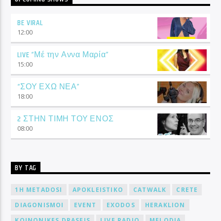
BE VIRAL
12:00
LIVE “Μέ την Αννα Μαρία”
15:00
“ΣΟΥ ΕΧΩ ΝΕΑ”
18:00
2 ΣΤΗΝ ΤΙΜΗ ΤΟΥ ΕΝΟΣ
08:00
BY TAG
1H METADOSI
APOKLEISTIKO
CATWALK
CRETE
DIAGONISMOI
EVENT
EXODOS
HERAKLION
KOINONIKES DRASEIS
LIVE RADIO
MELODIA