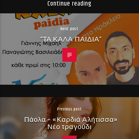
Continue reading
Next post
“ΤΑ ΚΑΛΑ ΠΑΙΔΙΑ”
Previous post
Πάολα – «Καρδιά Αλήτισσα»
Νέο τραγούδι