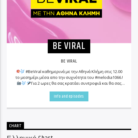
BE VIRAL
BE VIRAL
#BeViral καθημερινά με την Αθηνά Κλήμη στις 12.00
το μεσημέρι μέσα απο την συχνότητα του #melodia1066.!
Για 2 ωρες θα σας κρατάει συντροφιά και θα σας
ενημερώνει για όλα τα «viral» γεγονότα που συμβαίνουν
γύρω μας!
Info and episodes
CHART