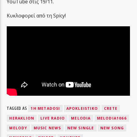
YouTube στις 19/11.
Κυκλοφορεί από τη Spicy!
TAGGED AS
1H METADOSI
APOKLEISTIKO
CRETE
HERAKLION
LIVE RADIO
MELODIA
MELODIA1066
MELODY
MUSIC NEWS
NEW SINGLE
NEW SONG