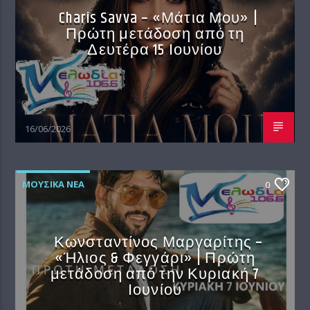
Charis Savva – «Μάτια Μου» |
Πρώτη μετάδοση από τη
Δευτέρα 15 Ιουνίου
16/06/2026
ΜΟΥΣΙΚΆ ΝΈΑ
0
Κωνσταντίνος Μαργαρίτης –
«Ήλιος & Φεγγάρι» | Πρώτη
μετάδοση από την Κυριακή 7
Ιουνίου