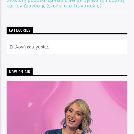
απόλυτη μουσική εμπειρία live με την Καίτη Γαρμπή
και τον Διονύσης Σχοινά στο Τεχνόπολις?
CATEGORIES
Categories
NOW ON AIR