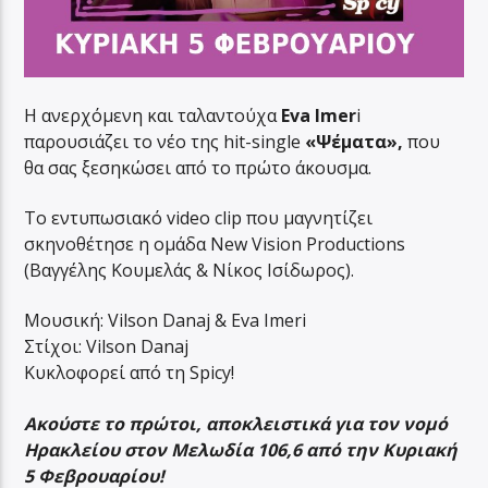
Η ανερχόμενη και ταλαντούχα
Eva Imer
i
παρουσιάζει το νέο της hit-single
«Ψέματα»,
που
θα σας ξεσηκώσει από το πρώτο άκουσμα.
Το εντυπωσιακό video clip που μαγνητίζει
σκηνοθέτησε η ομάδα New Vision Productions
(Βαγγέλης Κουμελάς & Νίκος Ισίδωρος).
Μουσική: Vilson Danaj & Eva Imeri
Στίχοι: Vilson Danaj
Κυκλοφορεί από τη Spicy!
Ακούστε το πρώτοι, αποκλειστικά για τον νομό
Ηρακλείου στον Μελωδία 106,6 από την Κυριακή
5 Φεβρουαρίου!