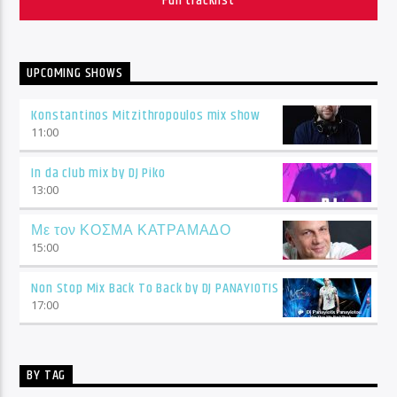
Full tracklist
UPCOMING SHOWS
Konstantinos Mitzithropoulos mix show
11:00
In da club mix by DJ Piko
13:00
Με τον ΚΟΣΜΑ ΚΑΤΡΑΜΑΔΟ
15:00
Non Stop Mix Back To Back by DJ PANAYIOTIS
17:00
BY TAG