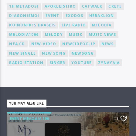
1H METADOSI
APOKLEISTIKO
CATWALK
CRETE
DIAGONISMOI
EVENT
EXODOS
HERAKLION
KOINONIKES DRASEIS
LIVE RADIO
MELODIA
MELODIA1066
MELODY
MUSIC
MUSIC NEWS
NEA CD
NEW-VIDEO
NEWCIDEOCLIP
NEWS
NEW SINGLE
NEW SONG
NEWSONG
RADIO STATION
SINGER
YOUTUBE
ΣΥΝΑΥΛΙΑ
YOU MAY ALSO LIKE
EVENT ΜΕΛΩΔΊΑ 106
1