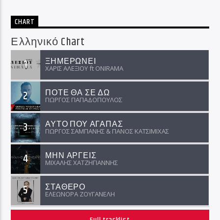
ραδιοφωνικούς σταθμούς σε Ελλάδα και ομογένεια!
CHART
Ελληνικό Chart
ΞΗΜΕΡΩΝΕΙ
1
ΧΑΡΙΣ ΑΛΕΞΙΟΥ ft ΟNIRAMA
ΠΟΤΕ ΘΑ ΣΕ ΔΩ
2
ΓΙΩΡΓΟΣ ΠΑΠΑΔΟΠΟΥΛΟΣ
ΑΥΤΟ ΠΟΥ ΑΓΑΠΑΣ
3
ΓΙΩΡΓΟΣ ΣΑΜΠΑΝΗΣ & ΠΑΝΟΣ ΚΑΤΣΙΜΙΧΑΣ
ΜΗΝ ΑΡΓΕΙΣ
4
ΜΙΧΑΛΗΣ ΧΑΤΖΗΓΙΑΝΝΗΣ
ΣΤΑΘΕΡΟ
5
ΕΛΕΩΝΟΡΑ ΖΟΥΓΑΝΕΛΗ