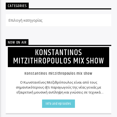
CATEGORIES
Categories
NOW ON AIR
KONSTANTINOS
MITZITHROPOULOS MIX SHOW
Konstantinos mitzithropoulos mix show
Ο Κωνσταντίνος Μιτζιθρόπουλος είναι από τους
σημαντικότερους
dj
’
s
παραγωγούς της νέας γενιάς με
εξαιρετική μουσική αντίληψη και γνώσεις σε τεχνικά
θέματα που καθιστούν τον νεαρό παραγωγό έναν από
τους πλέον ταλαντούχους και το αποτέλεσμα
Info and episodes
αποτυπώνεται στις δημιουργίες του που κοσμούν σε
εβδομαδιαία βάση μερικούς από τους μεγαλύτερους