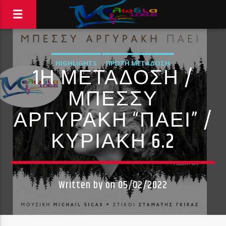
HIGHLIGHTS
ΠΡΏΤΗ ΜΕΤΆΔΟΣΗ
1Η ΜΕΤΆΔΟΣΗ /
ΜΠΈΣΣΥ
ΑΡΓΥΡΆΚΗ “ΠΆΕΙ” /
ΚΥΡΙΑΚΉ 6.2
Written by
on 05/02/2022