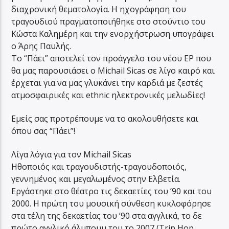
διαχρονική θεματολογία. Η ηχογράφηση του
τραγουδιού πραγματοποιήθηκε στο στούντιο του
Κώστα Καλημέρη και την ενορχήστρωση υπογράφει
ο Άρης Παυλής.
Το “Πάει” αποτελεί τον προάγγελο του νέου EP που
θα μας παρουσιάσει ο Michail Sicas σε λίγο καιρό και
έρχεται για να μας γλυκάνει την καρδιά με ζεστές
ατμοσφαιρικές και ethnic ηλεκτρονικές μελωδίες!
Εμείς σας προτρέπουμε να το ακολουθήσετε και
όπου σας “Πάει”!
Λίγα λόγια για τον Michail Sicas
Ηθοποιός και τραγουδιστής-τραγουδοποιός,
γεννημένος και μεγαλωμένος στην Ελβετία.
Εργάστηκε στο θέατρο τις δεκαετίες του ’90 και του
2000. Η πρώτη του μουσική σύνθεση κυκλοφόρησε
στα τέλη της δεκαετίας του ’90 στα αγγλικά, το δε
πρώτο αγγλικό άλμπουμ του το 2007 (Trip Hop,