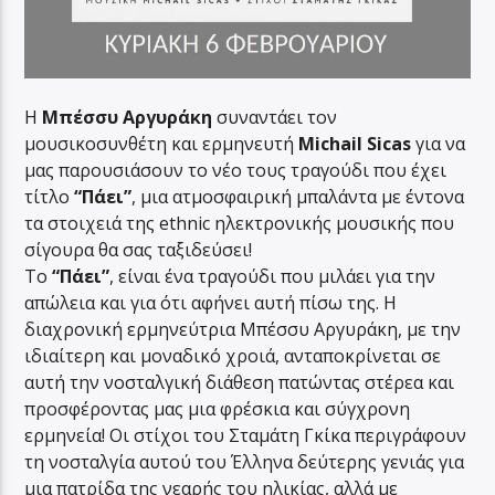
Η
Μπέσσυ Αργυράκη
συναντάει τον
μουσικοσυνθέτη και ερμηνευτή
Michail Sicas
για να
μας παρουσιάσουν το νέο τους τραγούδι που έχει
τίτλο
“Πάει”
, μια ατμοσφαιρική μπαλάντα με έντονα
τα στοιχειά της ethnic ηλεκτρονικής μουσικής που
σίγουρα θα σας ταξιδεύσει!
Το
“Πάει”
, είναι ένα τραγούδι που μιλάει για την
απώλεια και για ότι αφήνει αυτή πίσω της. Η
διαχρονική ερμηνεύτρια Μπέσσυ Αργυράκη, με την
ιδιαίτερη και μοναδικό χροιά, ανταποκρίνεται σε
αυτή την νοσταλγική διάθεση πατώντας στέρεα και
προσφέροντας μας μια φρέσκια και σύγχρονη
ερμηνεία! Οι στίχοι του Σταμάτη Γκίκα περιγράφουν
τη νοσταλγία αυτού του Έλληνα δεύτερης γενιάς για
μια πατρίδα της νεαρής του ηλικίας, αλλά με