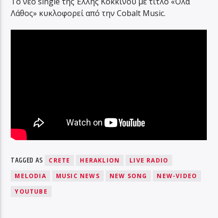
Το νέο single της Έλλης Κοκκίνου με τίτλο «Όλα
Λάθος» κυκλοφορεί από την Cobalt Music.
TAGGED AS
CRETE
HERAKLION
LIVE RADIO
MELODIA
MUSIC NEWS
NEW SONG
NEW-VIDEO
YOUTUBE