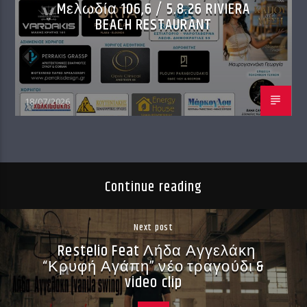
Mελωδία 106,6 / 5.8.26 RIVIERA
BEACH RESTAURANT
18/07/2026
Continue reading
Next post
Restelio Feat Λήδα Αγγελάκη
“Κρυφή Αγάπη” νέο τραγούδι &
video clip