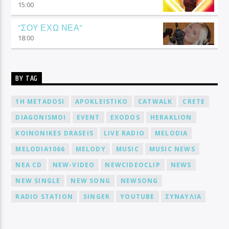
15:00
“ΣΟΥ ΕΧΩ ΝΕΑ”
18:00
BY TAG
1H METADOSI
APOKLEISTIKO
CATWALK
CRETE
DIAGONISMOI
EVENT
EXODOS
HERAKLION
KOINONIKES DRASEIS
LIVE RADIO
MELODIA
MELODIA1066
MELODY
MUSIC
MUSIC NEWS
NEA CD
NEW-VIDEO
NEWCIDEOCLIP
NEWS
NEW SINGLE
NEW SONG
NEWSONG
RADIO STATION
SINGER
YOUTUBE
ΣΥΝΑΥΛΙΑ