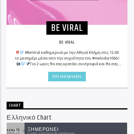
BE VIRAL
BE VIRAL
#BeViral καθημερινά με την Αθηνά Κλήμη στις 12.00
το μεσημέρι μέσα απο την συχνότητα του #melodia1066.!
Για 2 ωρες θα σας κρατάει συντροφιά και θα σας
ενημερώνει για όλα τα «viral» γεγονότα που συμβαίνουν
γύρω μας!
Info and episodes
CHART
Ελληνικό Chart
ΞΗΜΕΡΩΝΕΙ
1
ΧΑΡΙΣ ΑΛΕΞΙΟΥ ft ΟNIRAMA