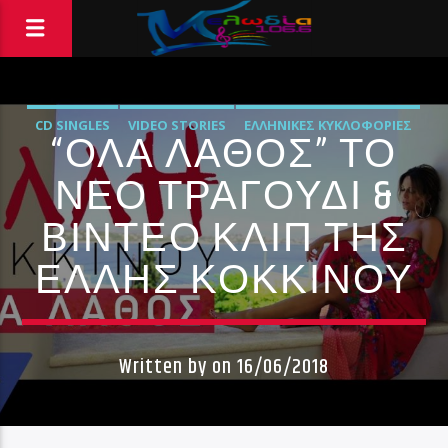
CD SINGLES
VIDEO STORIES
ΕΛΛΗΝΙΚΈΣ ΚΥΚΛΟΦΟΡΊΕΣ
“ΌΛΑ ΛΆΘΟΣ” ΤΌ
ΜΟΥΣΙΚΆ ΝΈΑ
ΝΈΟ ΤΡΑΓΟΎΔΙ &
ΒΊΝΤΕΟ ΚΛΙΠ ΤΗΣ
ΈΛΛΗΣ ΚΟΚΚΊΝΟΥ
Written by
on 16/06/2018