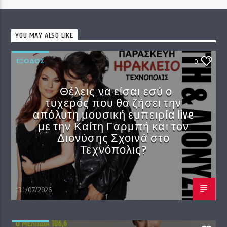
YOU MAY ALSO LIKE
EΞΟΔΟΣ
0
Θέλεις να είσαι εσύ ο
τυχερός που θα ζήσει την
απόλυτη μουσική εμπειρία live
με την Καίτη Γαρμπή και τον
Διονύσης Σχοινά στο
Τεχνόπολις?
31/07/2026