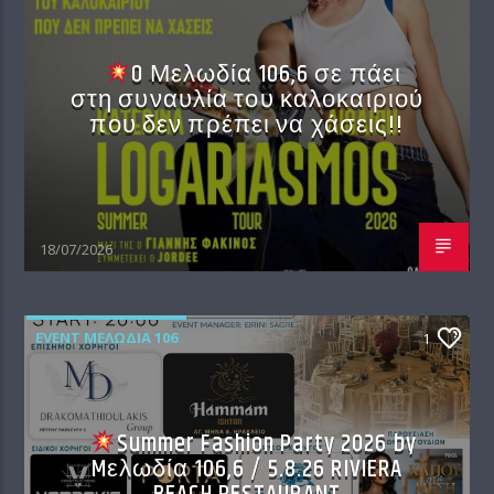
O Μελωδία 106,6 σε πάει
στη συναυλία του καλοκαιριού
που δεν πρέπει να χάσεις!!
18/07/2026
EVENT ΜΕΛΩΔΊΑ 106
1
Summer Fashion Party 2026 by
Mελωδία 106,6 / 5.8.26 RIVIERA