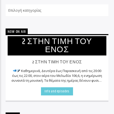
Categories
NOW ON AIR
2 ΣΤΗΝ ΤΙΜΗ ΤΟΥ
ΕΝΟΣ
2 ΣΤΗΝ ΤΙΜΗ ΤΟΥ ΕΝΟΣ
Καθημερινά, Δευτέρα έως Παρασκευή από τις 20:00
έως τις 22:00, στον αέρα του Μελωδία 106,6, η ενημέρωση
συναντά τη μουσική. Τα θέματα της ημέρας δένουν φυσικά
με τις καλύτερες επιτυχίες, δημιουργώντας ένα δίωρο που
ακούγεται ευχάριστα και μένει ουσιαστικό.
Αυτή η
Info and episodes
εκπομπή αξίζει σταθερά τη θέση της στο καθημερινό σου
πρόγραμμα.