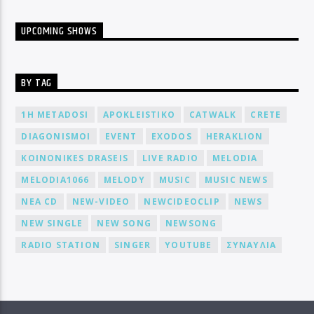
UPCOMING SHOWS
BY TAG
1H METADOSI
APOKLEISTIKO
CATWALK
CRETE
DIAGONISMOI
EVENT
EXODOS
HERAKLION
KOINONIKES DRASEIS
LIVE RADIO
MELODIA
MELODIA1066
MELODY
MUSIC
MUSIC NEWS
NEA CD
NEW-VIDEO
NEWCIDEOCLIP
NEWS
NEW SINGLE
NEW SONG
NEWSONG
RADIO STATION
SINGER
YOUTUBE
ΣΥΝΑΥΛΙΑ