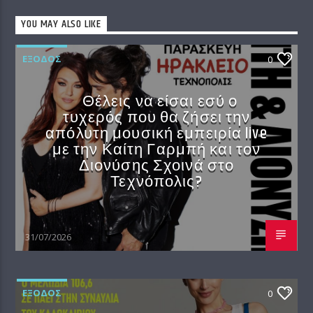
YOU MAY ALSO LIKE
EΞΟΔΟΣ
0
Θέλεις να είσαι εσύ ο
τυχερός που θα ζήσει την
απόλυτη μουσική εμπειρία live
με την Καίτη Γαρμπή και τον
Διονύσης Σχοινά στο
Τεχνόπολις?
31/07/2026
EΞΟΔΟΣ
0