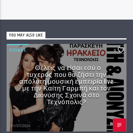
YOU MAY ALSO LIKE
EΞΟΔΟΣ
0
Θέλεις να είσαι εσύ ο
τυχερός που θα ζήσει την
απόλυτη μουσική εμπειρία live
με την Καίτη Γαρμπή και τον
Διονύσης Σχοινά στο
Τεχνόπολις?
31/07/2026