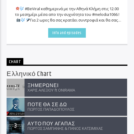
#BeViral καθημερινά με την Αθηνά Κλήμη στις 12.00
το μεσημέρι μέσα απο την συχνότητα του #melodia1066.!
Για 2 ωρες θα σας κρατάει συντροφιά και θα σας
ενημερώνει για όλα τα «viral» γεγονότα που συμβαίνουν
γύρω μας!
Info and episodes
CHART
Ελληνικό Chart
ΞΗΜΕΡΩΝΕΙ
1
ΧΑΡΙΣ ΑΛΕΞΙΟΥ ft ΟNIRAMA
ΠΟΤΕ ΘΑ ΣΕ ΔΩ
2
ΓΙΩΡΓΟΣ ΠΑΠΑΔΟΠΟΥΛΟΣ
ΑΥΤΟ ΠΟΥ ΑΓΑΠΑΣ
3
ΓΙΩΡΓΟΣ ΣΑΜΠΑΝΗΣ & ΠΑΝΟΣ ΚΑΤΣΙΜΙΧΑΣ