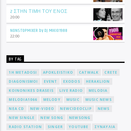
2 ΣΤΗΝ ΤΙΜΗ ΤΟΥ ΕΝΟΣ
20:00
NONSTOPMIXER by DJ MIKIO1988
22:00
BY TAG
1H METADOSI
APOKLEISTIKO
CATWALK
CRETE
DIAGONISMOI
EVENT
EXODOS
HERAKLION
KOINONIKES DRASEIS
LIVE RADIO
MELODIA
MELODIA1066
MELODY
MUSIC
MUSIC NEWS
NEA CD
NEW-VIDEO
NEWCIDEOCLIP
NEWS
NEW SINGLE
NEW SONG
NEWSONG
RADIO STATION
SINGER
YOUTUBE
ΣΥΝΑΥΛΙΑ