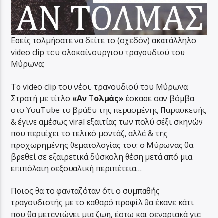
Εσείς τολμήσατε να δείτε το (σχεδόν) ακατάλληλο
video clip του ολοκαίνουργιου τραγουδιού του
Μύρωνα;
To video clip του νέου τραγουδιού του Μύρωνα
Στρατή με τίτλο
«Αν Τολμάς»
έσκασε σαν βόμβα
στο YouTube το βράδυ της περασμένης Παρασκευής
& έγινε αμέσως viral εξαιτίας των πολύ σέξι σκηνών
που περιέχει το τελικό μοντάζ, αλλά & της
προχωρημένης θεματολογίας του: ο Μύρωνας θα
βρεθεί σε εξαιρετικά δύσκολη θέση μετά από μια
επιπόλαιη σεξουαλική περιπέτεια…
Ποιος θα το φανταζόταν ότι ο συμπαθής
τραγουδιστής με το καθαρό προφίλ θα έκανε κάτι
που θα μετανιώνει μια ζωή, έστω και σεναριακά για