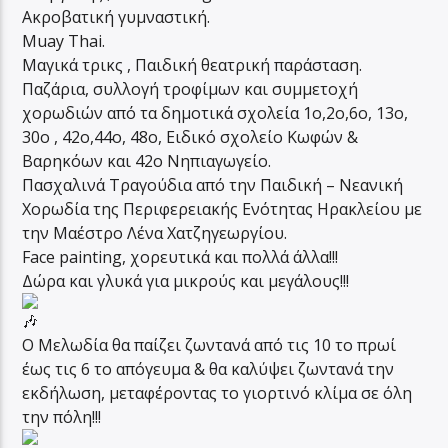
Ακροβατική γυμναστική.
Μuay Thai.
Μαγικά τρικς , Παιδική θεατρική παράσταση.
Παζάρια, συλλογή τροφίμων και συμμετοχή
χορωδιών από τα δημοτικά σχολεία 1ο,2ο,6ο, 13ο,
30ο , 42ο,44ο, 48ο, Ειδικό σχολείο Κωφών &
Βαρηκόων και 42ο Νηπιαγωγείο.
Πασχαλινά Τραγούδια από την Παιδική – Νεανική
Χορωδία της Περιφερειακής Ενότητας Ηρακλείου με
την Μαέστρο Λένα Χατζηγεωργίου.
Face painting, χορευτικά και πολλά άλλα!!!
Δώρα και γλυκά για μικρούς και μεγάλους!!!
Ο Μελωδία θα παίζει ζωντανά από τις 10 το πρωί
έως τις 6 το απόγευμα & θα καλύψει ζωντανά την
εκδήλωση, μεταφέροντας το γιορτινό κλίμα σε όλη
την πόλη!!!