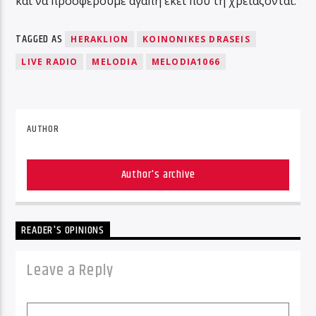
και να προσφέρουμε αγάπη εκεί που τη χρειάζονται.
TAGGED AS
HERAKLION
KOINONIKES DRASEIS
LIVE RADIO
MELODIA
MELODIA1066
AUTHOR
Author's archive
READER'S OPINIONS
Leave a Reply