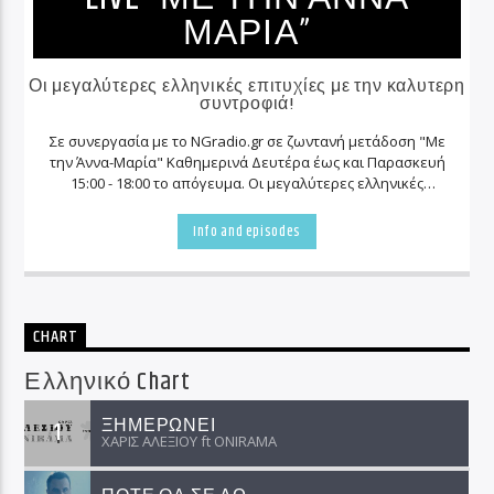
ΜΑΡΊΑ”
Οι μεγαλύτερες ελληνικές επιτυχίες με την καλυτερη
συντροφιά!
Σε συνεργασία με το NGradio.gr σε ζωντανή μετάδοση "Με
την Άννα-Μαρία" Καθημερινά Δευτέρα έως και Παρασκευή
15:00 - 18:00 το απόγευμα. Οι μεγαλύτερες ελληνικές
επιτυχίες με την δροσερή συντροφιά της Άννας-Μαρίας
Νικολαΐδου κάθε μέρα μαζί σας.
Info and episodes
CHART
Ελληνικό Chart
ΞΗΜΕΡΩΝΕΙ
1
ΧΑΡΙΣ ΑΛΕΞΙΟΥ ft ΟNIRAMA