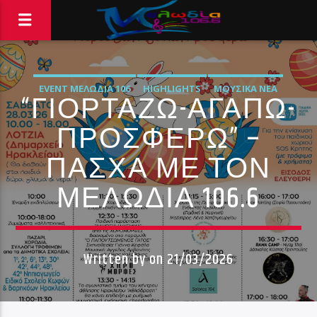
EVENT ΜΕΛΩΔΊΑ 106
HIGHLIGHTS
ΜΟΥΣΙΚΆ ΝΈΑ
“ΓΙΟΡΤΑΖΩ-ΑΓΑΠΩ-
ΠΡΟΣΦΕΡΩ” –
ΠΑΣΧΑ ΜΕ ΤΟΝ
ΜΕΛΩΔΙΑ 106.6
Written by
on 21/03/2026