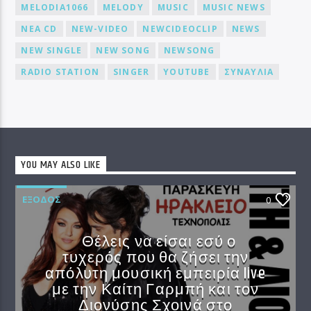
MELODIA1066
MELODY
MUSIC
MUSIC NEWS
NEA CD
NEW-VIDEO
NEWCIDEOCLIP
NEWS
NEW SINGLE
NEW SONG
NEWSONG
RADIO STATION
SINGER
YOUTUBE
ΣΥΝΑΥΛΙΑ
YOU MAY ALSO LIKE
EΞΟΔΟΣ
0
Θέλεις να είσαι εσύ ο
τυχερός που θα ζήσει την
απόλυτη μουσική εμπειρία live
με την Καίτη Γαρμπή και τον
Διονύσης Σχοινά στο