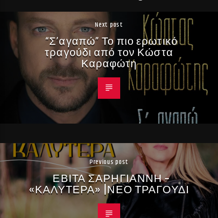
Next post
“Σ’αγαπώ” Το πιο ερωτικό
τραγούδι από τον Κώστα
Καραφώτη
Previous post
ΕΒΙΤΑ ΣΑΡΗΓΙΑΝΝΗ –
«ΚΑΛΥΤΕΡΑ» |ΝΕΟ ΤΡΑΓΟΥΔΙ