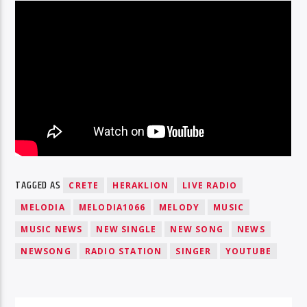
TAGGED AS
CRETE
HERAKLION
LIVE RADIO
MELODIA
MELODIA1066
MELODY
MUSIC
MUSIC NEWS
NEW SINGLE
NEW SONG
NEWS
NEWSONG
RADIO STATION
SINGER
YOUTUBE