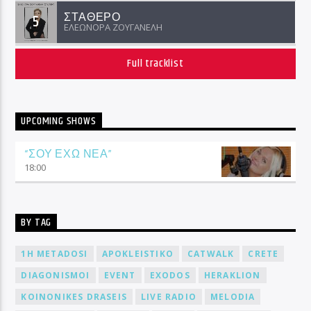
ΣΤΑΘΕΡΟ
5
ΕΛΕΩΝΟΡΑ ΖΟΥΓΑΝΕΛΗ
Full tracklist
UPCOMING SHOWS
“ΣΟΥ ΕΧΩ ΝΕΑ”
18:00
BY TAG
1H METADOSI
APOKLEISTIKO
CATWALK
CRETE
DIAGONISMOI
EVENT
EXODOS
HERAKLION
KOINONIKES DRASEIS
LIVE RADIO
MELODIA