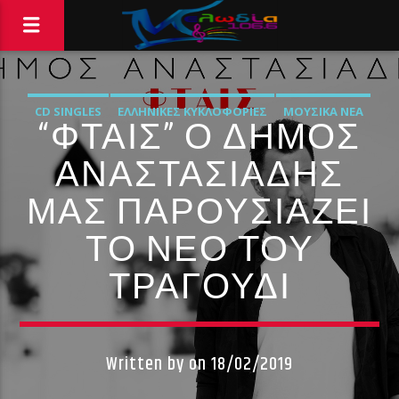
CD SINGLES
ΕΛΛΗΝΙΚΈΣ ΚΥΚΛΟΦΟΡΊΕΣ
ΜΟΥΣΙΚΆ ΝΈΑ
“ΦΤΑΙΣ” Ο ΔΉΜΟΣ
ΑΝΑΣΤΑΣΙΆΔΗΣ
ΜΑΣ ΠΑΡΟΥΣΙΆΖΕΙ
ΤΟ ΝΈΟ ΤΟΥ
ΤΡΑΓΟΎΔΙ
Written by
on 18/02/2019