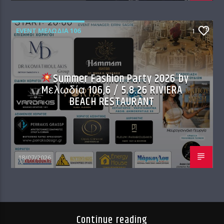
EVENT ΜΕΛΩΔΊΑ 106
1
Summer Fashion Party 2026 by
Mελωδία 106,6 / 5.8.26 RIVIERA
BEACH RESTAURANT
18/07/2026
Continue reading