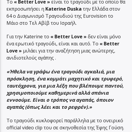
Το
« Better Love »
είναι το τραγούδι με το οποίο θα
εκπροσωπήσει η
Katerine Duska
την Ελλάδα στον
64 ο Διαγωνισμό Τραγουδιού της Eurovision το
Μάιο στο Τελ Αβίβ του Ισραήλ.
Για την Katerine το
« Better Love »
δεν είναι μόνο
ένα ερωτικό τραγούδι, είναι και αυτό. To
« Better
Love »
μιλάει για την αναζήτηση μιας ανώτερης,
ανιδιοτελούς αγάπης .
«Ήθελα να γράψω ένα τραγούδι αγκαλιά, μια
πρόσκληση, ένα κομμάτι μαχητικό και τρυφερό,
ταυτόχρονα, για μια λέξη που βλέπουμε παντού,
χρησιμοποιούμε καθημερινά αλλά σπάνια
εννοούμε. Είναι ο τρόπος να αγαπάς, όποιον
αγαπάς (όπως λέει και το ρεφρέν).»
Το τραγούδι κυκλοφορεί παράλληλα με το ονειρικό
official video clip του σε σκηνοθεσία της Έφης Γούση.