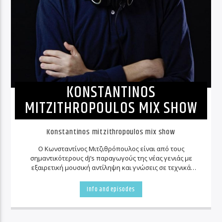
KONSTANTINOS
MITZITHROPOULOS MIX SHOW
Konstantinos mitzithropoulos mix show
Ο Κωνσταντίνος Μιτζιθρόπουλος είναι από τους
σημαντικότερους
dj
’
s
παραγωγούς της νέας γενιάς με
εξαιρετική μουσική αντίληψη και γνώσεις σε τεχνικά
θέματα που καθιστούν τον νεαρό παραγωγό έναν από
τους πλέον ταλαντούχους και το αποτέλεσμα
Info and episodes
αποτυπώνεται στις δημιουργίες του που κοσμούν σε
εβδομαδιαία βάση μερικούς από τους μεγαλύτερους
ραδιοφωνικούς σταθμούς σε Ελλάδα και ομογένεια!