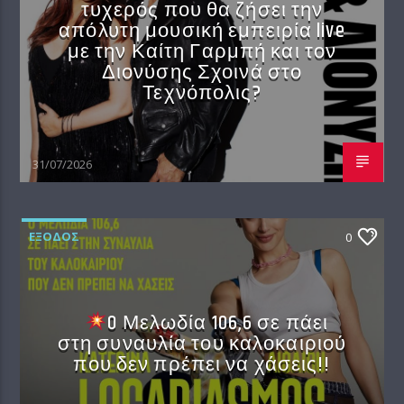
τυχερός που θα ζήσει την
απόλυτη μουσική εμπειρία live
με την Καίτη Γαρμπή και τον
Διονύσης Σχοινά στο
Τεχνόπολις?
31/07/2026
EΞΟΔΟΣ
0
O Μελωδία 106,6 σε πάει
στη συναυλία του καλοκαιριού
που δεν πρέπει να χάσεις!!