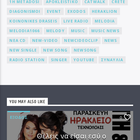
1H METADOSI
APOKLEISTIKO
CATWALK
CRETE
DIAGONISMOI
EVENT
EXODOS
HERAKLION
KOINONIKES DRASEIS
LIVE RADIO
MELODIA
MELODIA1066
MELODY
MUSIC
MUSIC NEWS
NEA CD
NEW-VIDEO
NEWCIDEOCLIP
NEWS
NEW SINGLE
NEW SONG
NEWSONG
RADIO STATION
SINGER
YOUTUBE
ΣΥΝΑΥΛΙΑ
YOU MAY ALSO LIKE
EΞΟΔΟΣ
0
Θέλεις να είσαι εσύ ο