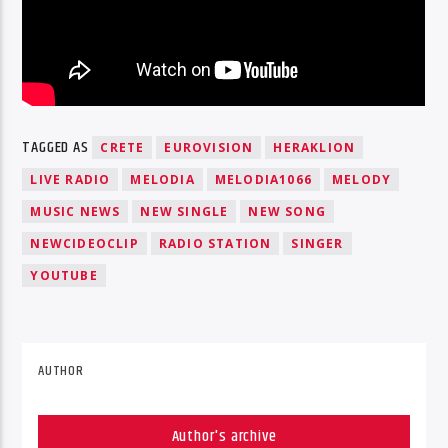
TAGGED AS
CRETE
EUROVISION
HERAKLION
LIVE RADIO
MELODIA
MELODIA1066
MELODY
MUSIC NEWS
NEW SINGLE
NEW SONG
NEWCIDEOCLIP
RADIO STATION
SINGER
YOUTUBE
AUTHOR
Author's archive