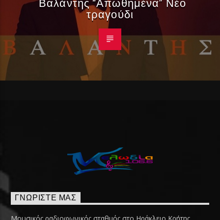
Βαλάντης “Απωθημένα” Νέο
τραγούδι
ΓΝΩΡΊΣΤΕ ΜΑΣ
Μουσικός ραδιοφωνικός σταθμός στο Ηράκλειο Κρήτης.