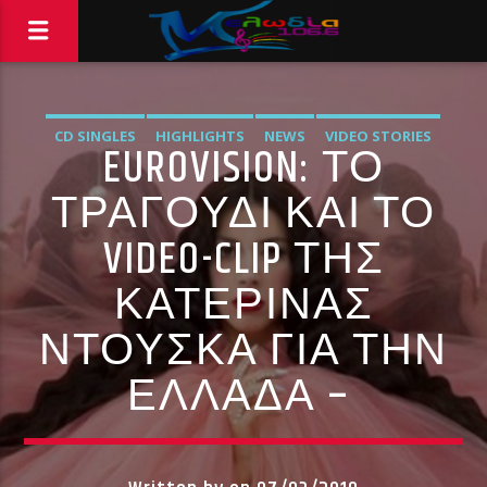
CD SINGLES
HIGHLIGHTS
NEWS
VIDEO STORIES
EUROVISION: ΤΟ
WORLD
ΜΟΥΣΙΚΆ ΝΈΑ
ΞΈΝΕΣ ΚΥΚΛΟΦΟΡΊΕΣ
ΤΡΑΓΟΎΔΙ ΚΑΙ ΤΟ
VIDEO-CLIP ΤΗΣ
ΚΑΤΕΡΊΝΑΣ
ΝΤΟΎΣΚΑ ΓΙΑ ΤΗΝ
ΕΛΛΆΔΑ –