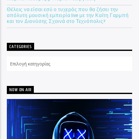
Θέλεις να είσαι εσύ ο τυχερός που θα ζήσει την
απόλυτη μουσική εμπειρία live με την Καίτη Γαρμπή
και τον Διονύσης Σχοινά στο Τεχνόπολις?
CATEGORIES
Categories
NOW ON AIR