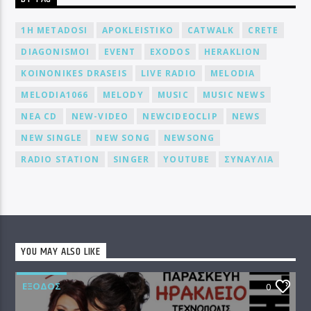
1H METADOSI
APOKLEISTIKO
CATWALK
CRETE
DIAGONISMOI
EVENT
EXODOS
HERAKLION
KOINONIKES DRASEIS
LIVE RADIO
MELODIA
MELODIA1066
MELODY
MUSIC
MUSIC NEWS
NEA CD
NEW-VIDEO
NEWCIDEOCLIP
NEWS
NEW SINGLE
NEW SONG
NEWSONG
RADIO STATION
SINGER
YOUTUBE
ΣΥΝΑΥΛΙΑ
YOU MAY ALSO LIKE
EΞΟΔΟΣ
0