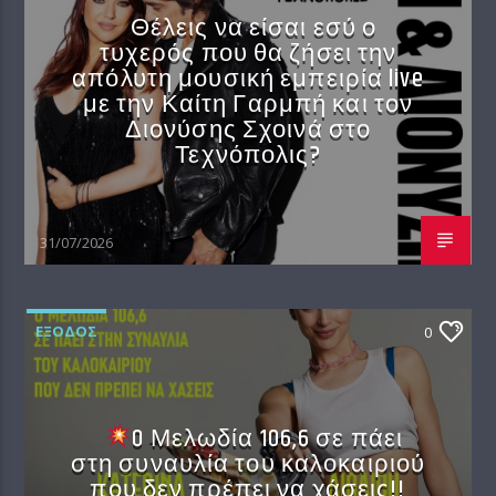
Θέλεις να είσαι εσύ ο
τυχερός που θα ζήσει την
απόλυτη μουσική εμπειρία live
με την Καίτη Γαρμπή και τον
Διονύσης Σχοινά στο
Τεχνόπολις?
31/07/2026
EΞΟΔΟΣ
0
O Μελωδία 106,6 σε πάει
στη συναυλία του καλοκαιριού
που δεν πρέπει να χάσεις!!