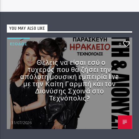
YOU MAY ALSO LIKE
EΞΟΔΟΣ
0
Θέλεις να είσαι εσύ ο
τυχερός που θα ζήσει την
απόλυτη μουσική εμπειρία live
με την Καίτη Γαρμπή και τον
Διονύσης Σχοινά στο
Τεχνόπολις?
31/07/2026