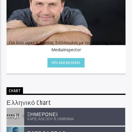
Για δύο ώρες ο Κώστας Σιτόπουλος με το Ξένο Top 20 του
MediaInspector
Info and episodes
CHART
Ελληνικό Chart
ΞΗΜΕΡΩΝΕΙ
1
ΧΑΡΙΣ ΑΛΕΞΙΟΥ ft ΟNIRAMA