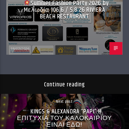
Summer Fashion Party 2026 by
Mελωδία 106,6 / 5.8.26 RIVIERA
BEACH RESTAURANT
18/07/2026
Continue reading
Next post
KINGS & ALEXANDRA “PAPI” H
ΕΠΙΤΥΧΙΑ ΤΟΥ ΚΑΛΟΚΑΙΡΙΟΥ
ΕΙΝΑΙ ΕΔΩ!