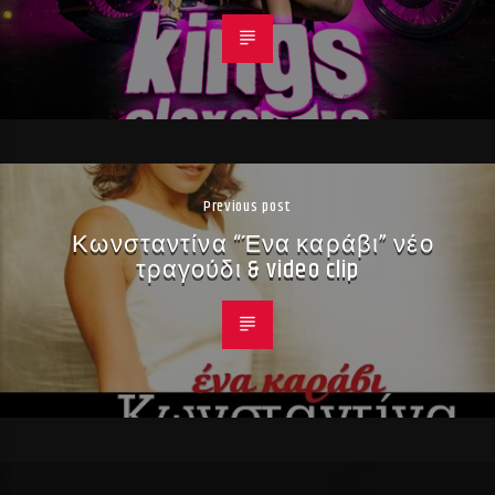
Previous post
Κωνσταντίνα “Ένα καράβι” νέο
τραγούδι & video clip