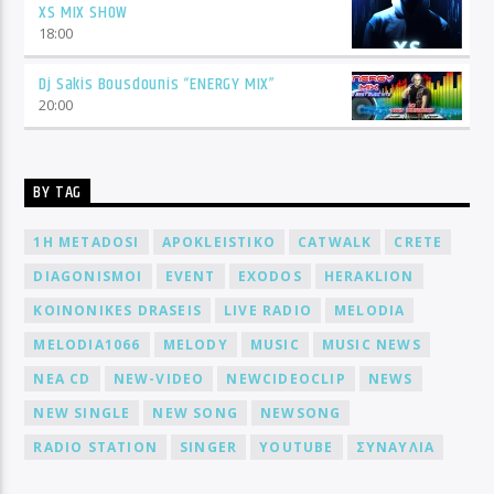
XS MIX SHOW
18:00
Dj Sakis Bousdounis “ENERGY MIX”
20:00
BY TAG
1H METADOSI
APOKLEISTIKO
CATWALK
CRETE
DIAGONISMOI
EVENT
EXODOS
HERAKLION
KOINONIKES DRASEIS
LIVE RADIO
MELODIA
MELODIA1066
MELODY
MUSIC
MUSIC NEWS
NEA CD
NEW-VIDEO
NEWCIDEOCLIP
NEWS
NEW SINGLE
NEW SONG
NEWSONG
RADIO STATION
SINGER
YOUTUBE
ΣΥΝΑΥΛΙΑ