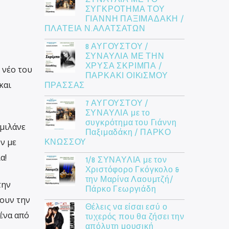
ΣΥΓΚΡΟΤΗΜΑ ΤΟΥ
ΓΙΑΝΝΗ ΠΑΞΙΜΑΔΑΚΗ /
ΠΛΑΤΕΙΑ Ν.ΑΛΑΤΣΑΤΩΝ
8 ΑΥΓΟΥΣΤΟΥ /
ΣΥΝΑΥΛΙΑ ΜΕ ΤΗΝ
ΧΡΥΣΑ ΣΚΡΙΜΠΑ /
 νέο του
ΠΑΡΚΑΚΙ ΟΙΚIΣΜΟΥ
ΠΡΑΣΣΑΣ
και
7 ΑΥΓΟΥΣΤΟΥ /
ΣΥΝΑΥΛΙΑ με το
συγκρότημα του Γιάννη
 μιλάνε
Παξιμαδάκη / ΠΑΡΚΟ
ΚΝΩΣΣΟΥ
ν με
α!
1/8 ΣΥΝΑΥΛΙΑ με τον
Χριστόφορο Γκόγκολο &
την Μαρίνα Λαουμτζή/
την
Πάρκο Γεωργιάδη
ουν την
Θέλεις να είσαι εσύ ο
ένα από
τυχερός που θα ζήσει την
απόλυτη μουσική