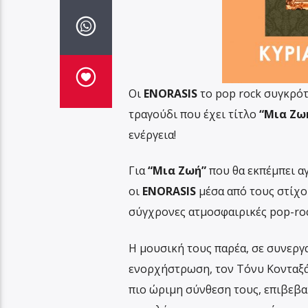
Οι
ENORASIS
το pop rock συγκρότ
τραγούδι που έχει τίτλο
“Μια Ζω
ενέργεια!
Για
“Μια Ζωή”
που θα εκπέμπει αγ
οι
ENORASIS
μέσα από τους στίχο
σύγχρονες ατμοσφαιρικές pop-rock
Η μουσική τους παρέα, σε συνεργ
ενορχήστρωση, τον Τόνυ Κονταξά
πιο ώριμη σύνθεση τους, επιβεβ