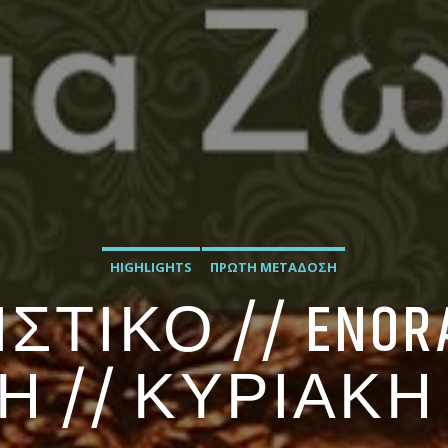
HIGHLIGHTS
ΠΡΏΤΗ ΜΕΤΆΔΟΣΗ
ΤΙΚΟ // ENORA
Ή // ΚΥΡΙΑΚΗ 1