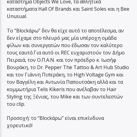
κατάστημα Objects We Love, τα αθλητικά
καταστήματα Hall Of Brands και Saint Soles και η Bee
Unusual.
To “Blockάρω” δεν θα είχε αυτό το αποτέλεσμα, αν
δεν είχαμε στο πλευρό μας μία υπέροχη ομάδα
φίλων και συνεργατών που έδωσαν τον καλύτερο
τους εαυτό.Για αυτό οι REC ευχαριστούν τον Δήμο
Πειραιά, τον Ο.Π.Α.Ν. και τον πρόεδρο κ. Ιωσήφ
Βουράκη, το Dr. Pepper The Tattoo & Art Hub Studio
και τον Γιάννη Πιπεράκη, το High Voltage Gym και
τον Βαγγέλη και Αντωνία Παπουτσάκη αλλά και τα
κομμωτήρια Telis Kikeris που ανέλαβαν το Hair
Styling της Ξένιας, του Mike και των συντελεστών
του clip.
Προσοχή: το “Blockάρω” είναι επικίνδυνα
χορευτικό!