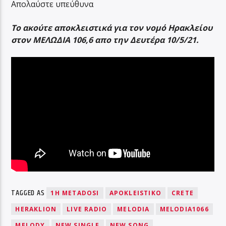
Απολαύστε υπεύθυνα
To ακούτε αποκλειστικά για τον νομό Ηρακλείου
στον ΜΕΛΩΔΙΑ 106,6 απο την Δευτέρα 10/5/21.
TAGGED AS
1H METADOSI
APOKLEISTIKO
CRETE
HERAKLION
LIVE RADIO
MELODIA
MELODIA1066
MELODY
NEW SINGLE
NEW SONG