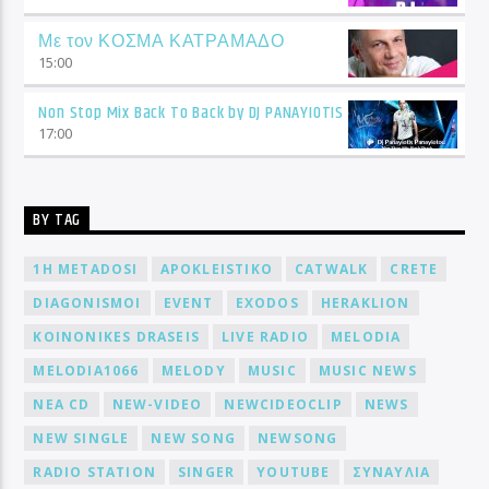
Με τον ΚΟΣΜΑ ΚΑΤΡΑΜΑΔΟ
15:00
Non Stop Mix Back To Back by DJ PANAYIOTIS
17:00
BY TAG
1H METADOSI
APOKLEISTIKO
CATWALK
CRETE
DIAGONISMOI
EVENT
EXODOS
HERAKLION
KOINONIKES DRASEIS
LIVE RADIO
MELODIA
MELODIA1066
MELODY
MUSIC
MUSIC NEWS
NEA CD
NEW-VIDEO
NEWCIDEOCLIP
NEWS
NEW SINGLE
NEW SONG
NEWSONG
RADIO STATION
SINGER
YOUTUBE
ΣΥΝΑΥΛΙΑ