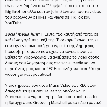
celebrities των τελευταίων μηνών, όπως η hotter
than ever Ραμόνα που “έλαμψε” μέσα στο σπίτι του
Big Brother αλλά και τον John Stavrou, που τα videos
του σαρώνουν σε likes και views σε TikTok και
YouTube.
Social media hint:
Η Ξένια, πιο καυτή από ποτέ, σε
καλεί να χορέψεις μαζί της “Blockάρω”,κάνοντας κι
εσύ την εντυπωσιακή χορογραφία της Δήμητρας
Γιακουβή. Το μόνο που έχεις να κάνεις είναι να
μάθεις τη χορογραφία, να ανεβάσεις το video στους
δικούς σου λογαριασμούς στα social media και να
περιμένεις μιας και οι REC θα επιλέξουν τα καλύτερα
videos για κάτι μοναδικό!
Υποστηρικτές του νέου Music Video των REC είναι
όπως πάντα η Ducati Hellas της οποίας και ο
frontman του γκρουπ Άρης είναι και ο ambassador,
η Sprayground Greece, η Marshall με το ηλεκτρονικό