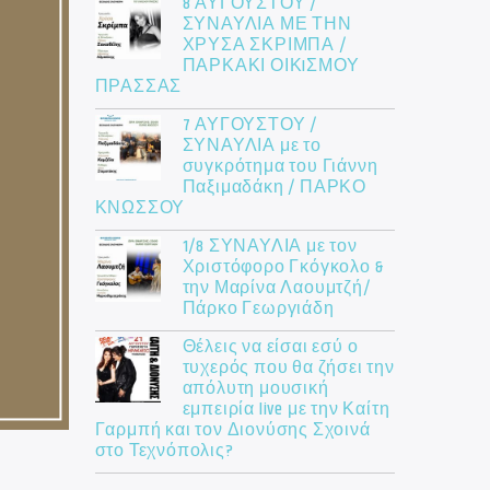
8 ΑΥΓΟΥΣΤΟΥ /
ΣΥΝΑΥΛΙΑ ΜΕ ΤΗΝ
ΧΡΥΣΑ ΣΚΡΙΜΠΑ /
ΠΑΡΚΑΚΙ ΟΙΚIΣΜΟΥ
ΠΡΑΣΣΑΣ
7 ΑΥΓΟΥΣΤΟΥ /
ΣΥΝΑΥΛΙΑ με το
συγκρότημα του Γιάννη
Παξιμαδάκη / ΠΑΡΚΟ
ΚΝΩΣΣΟΥ
1/8 ΣΥΝΑΥΛΙΑ με τον
Χριστόφορο Γκόγκολο &
την Μαρίνα Λαουμτζή/
Πάρκο Γεωργιάδη
Θέλεις να είσαι εσύ ο
τυχερός που θα ζήσει την
απόλυτη μουσική
εμπειρία live με την Καίτη
Γαρμπή και τον Διονύσης Σχοινά
στο Τεχνόπολις?