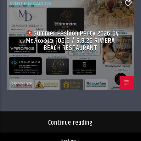
EVENT ΜΕΛΩΔΊΑ 106
1
Summer Fashion Party 2026 by
Mελωδία 106,6 / 5.8.26 RIVIERA
BEACH RESTAURANT
18/07/2026
Continue reading