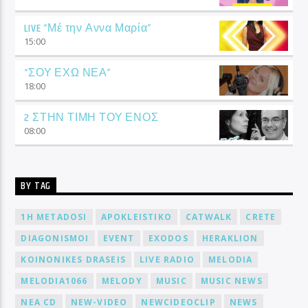
LIVE “Μέ την Αννα Μαρία”
15:00
“ΣΟΥ ΕΧΩ ΝΕΑ”
18:00
2 ΣΤΗΝ ΤΙΜΗ ΤΟΥ ΕΝΟΣ
08:00
BY TAG
1H METADOSI
APOKLEISTIKO
CATWALK
CRETE
DIAGONISMOI
EVENT
EXODOS
HERAKLION
KOINONIKES DRASEIS
LIVE RADIO
MELODIA
MELODIA1066
MELODY
MUSIC
MUSIC NEWS
NEA CD
NEW-VIDEO
NEWCIDEOCLIP
NEWS