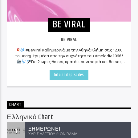
BE VIRAL
BE VIRAL
#BeViral καθημερινά με την Αθηνά Κλήμη στις 12.00
το μεσημέρι μέσα απο την συχνότητα του #melodia1066.!
Για 2 ωρες θα σας κρατάει συντροφιά και θα σας
ενημερώνει για όλα τα «viral» γεγονότα που συμβαίνουν
γύρω μας!
Info and episodes
CHART
Ελληνικό Chart
ΞΗΜΕΡΩΝΕΙ
1
ΧΑΡΙΣ ΑΛΕΞΙΟΥ ft ΟNIRAMA