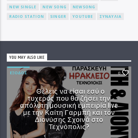
NEW SINGLE
NEW SONG
NEWSONG
RADIO STATION
SINGER
YOUTUBE
ΣΥΝΑΥΛΙΑ
YOU MAY ALSO LIKE
EΞΟΔΟΣ
0
Θέλεις να είσαι εσύ ο
τυχερός που θα ζήσει την
απόλυτη μουσική εμπειρία live
με την Καίτη Γαρμπή και τον
Διονύσης Σχοινά στο
Τεχνόπολις?