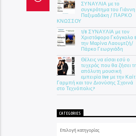
ΣΥΝΑΥΛΙΑ με το
συγκρότημα του Γιάννη
Παξιμαδάκη / ΠΑΡΚΟ
ΚΝΩΣΣΟΥ
1/8 ΣΥΝΑΥΛΙΑ με τον
Χριστόφορο Γκόγκολο 
την Μαρίνα Λαουμτζή/
Πάρκο Γεωργιάδη
Θέλεις να είσαι εσύ ο
τυχερός που θα ζήσει τ
απόλυτη μουσική
εμπειρία live με την Καί
Γαρμπή και τον Διονύσης Σχοινά
στο Τεχνόπολις?
CATEGORIES
Categories