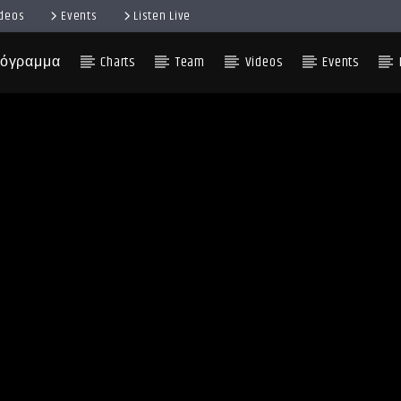
ideos
Events
Listen Live
όγραμμα
Charts
Team
Videos
Events