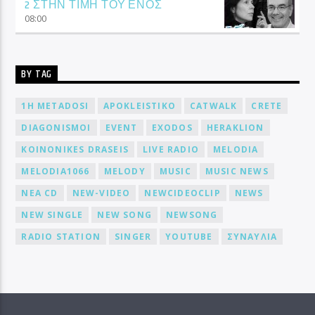
2 ΣΤΗΝ ΤΙΜΗ ΤΟΥ ΕΝΟΣ
08:00
BY TAG
1H METADOSI
APOKLEISTIKO
CATWALK
CRETE
DIAGONISMOI
EVENT
EXODOS
HERAKLION
KOINONIKES DRASEIS
LIVE RADIO
MELODIA
MELODIA1066
MELODY
MUSIC
MUSIC NEWS
NEA CD
NEW-VIDEO
NEWCIDEOCLIP
NEWS
NEW SINGLE
NEW SONG
NEWSONG
RADIO STATION
SINGER
YOUTUBE
ΣΥΝΑΥΛΙΑ