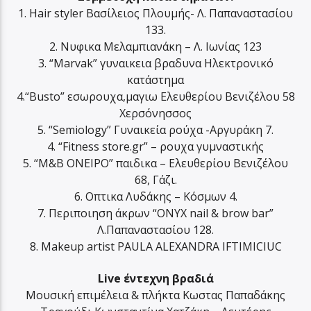
1. Hair styler Bασίλειος Πλουμής- Λ. Παπαναστασίου
133.
2. Νυφικα Μελαμπιανάκη – Λ. Ιωνίας 123
3. “Μarvak” γυναικεια βραδυνα Ηλεκτρονικό
κατάστημα
4.“Busto” εσωρουχα,μαγιω Ελευθερίου Βενιζέλου 58
Χερσόνησσος
5. “Semiology” Γυναικεία ρούχα -Αργυράκη 7.
4. “Fitness store.gr” – ρουχα γυμναστικής
5. “M&B ΟΝΕΙΡΟ” παιδικα – Ελευθερίου Βενιζέλου
68, Γάζι.
6. Οπτικα Λυδάκης – Κόσμων 4.
7. Περιποιηση άκρων “ΟNYX nail & brow bar”
Λ.Παπαναστασίου 128.
8. Makeup artist PAULA ALEXANDRA IFTIMICIUC
Live έντεχνη βραδιά
Μουσική επιμέλεια & πλήκτα Κωστας Παπαδάκης