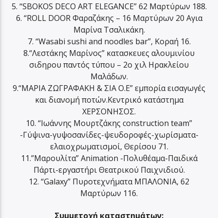
5. “SΒOKOS DECO ART ELEGANCE” 62 Μαρτύρων 188.
6. “ROLL DOOR Φαραζάκης – 16 Μαρτύρων 20 Αγια
Μαρίνα Τσαλικάκη.
7. “Wasabi sushi and noodles bar”, Κοραή 16.
8.“Λεστάκης Μαρίνος” κατασκευες αλουμινίου
σιδηρου παντός τύπου – 2ο χιλ Ηρακλείου
Μαλάδων.
9.“ΜΑΡΙΑ ΖΩΓΡΑΦΑΚΗ & ΣΙΑ Ο.Ε” εμπορία εισαγωγές
και διανομή ποτών.Κεντρικό κατάστημα
ΧΕΡΣΟΝΗΣΟΣ.
10. “Ιωάννης Μουρτζάκης construction team”
-Γύψινα-γυψοσανίδες-ψευδοροφές-χωρίσματα-
ελαιοχρωματισμοί, Θερίσου 71.
11.”Μαρουλίτα” Animation -Πολυθέαμα-Παιδικά
Πάρτι-εργαστήρι Θεατρικού Παιχνιδιού.
12. “Galaxy” Πυροτεχνήματα ΜΠΑΛΟΝΙΑ, 62
Μαρτύρων 116.
Συμμετοχή καταστημάτων: