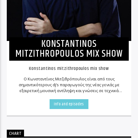
KONSTANTINOS
MITZITHROPOULOS MIX SHOW
Konstantinos mitzithropoulos mix show
Ο Κωνσταντίνος Μιτζιθρόπουλος είναι από τους
σημαντικότερους
dj
’
s
παραγωγούς της νέας γενιάς με
εξαιρετική μουσική αντίληψη και γνώσεις σε τεχνικά
θέματα που καθιστούν τον νεαρό παραγωγό έναν από
τους πλέον ταλαντούχους και το αποτέλεσμα
Info and episodes
αποτυπώνεται στις δημιουργίες του που κοσμούν σε
εβδομαδιαία βάση μερικούς από τους μεγαλύτερους
ραδιοφωνικούς σταθμούς σε Ελλάδα και ομογένεια!
CHART