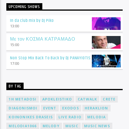
UPCOMING SHOWS
In da club mix by DJ Piko
13:00
Με τον ΚΟΣΜΑ ΚΑΤΡΑΜΑΔΟ
15:00
Non Stop Mix Back To Back by DJ PANAYIOTIS
17:00
BY TAG
1H METADOSI
APOKLEISTIKO
CATWALK
CRETE
DIAGONISMOI
EVENT
EXODOS
HERAKLION
KOINONIKES DRASEIS
LIVE RADIO
MELODIA
MELODIA1066
MELODY
MUSIC
MUSIC NEWS