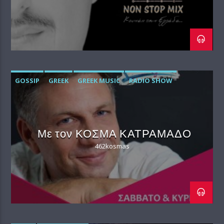
GOSSIP
GREEK
GREEK MUSIC
RADIO SHOW
Με τον ΚΟΣΜΑ ΚΑΤΡΑΜΑΔΟ
462kosmas